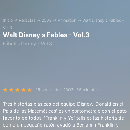
Inicio
→
Películas
→
2003
→
Animation
→
Walt Disney's Fables -
Vol.3
Walt Disney's Fables - Vol.3
Fábulas Disney - Vol.3
15 septembre 2003
55 miembros
Tres historias clásicas del equipo Disney. 'Donald en el
País de las Matemáticas' es un cortometraje con el pato
favorito de todos. 'Franklin y Yo' tells es las história de
cómo un pequeño ratón ayudó a Benjamin Franklin y