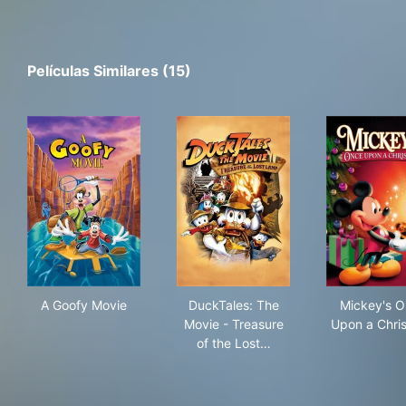
Películas Similares (15)
A Goofy Movie
DuckTales: The Movie - Trea
Mic
A Goofy Movie
DuckTales: The
Mickey's 
Movie - Treasure
Upon a Chri
of the Lost…