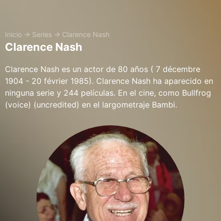
Inicio
→
Series
→
Clarence Nash
Clarence Nash
Clarence Nash es un actor de 80 años ( 7 décembre
1904 - 20 février 1985). Clarence Nash ha aparecido en
ninguna serie y 244 películas. En el cine, como Bullfrog
(voice) (uncredited) en el largometraje Bambi.