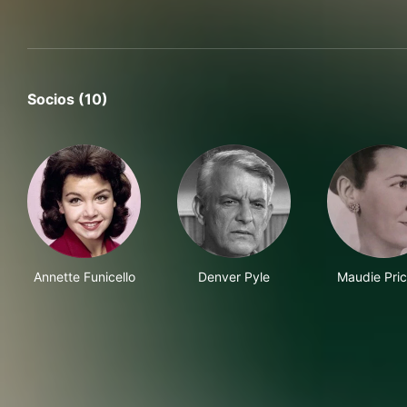
Socios (10)
Annette Funicello
Denver Pyle
Maudie Pric