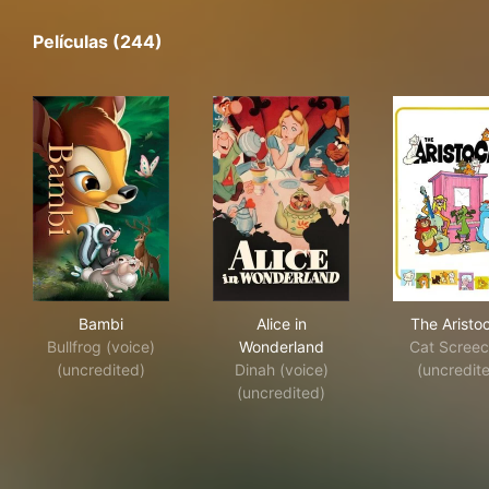
Películas (244)
Bambi
Alice in Wonderland
The
Bambi
Alice in
The Aristo
Bullfrog (voice)
Wonderland
Cat Scree
(uncredited)
Dinah (voice)
(uncredit
(uncredited)