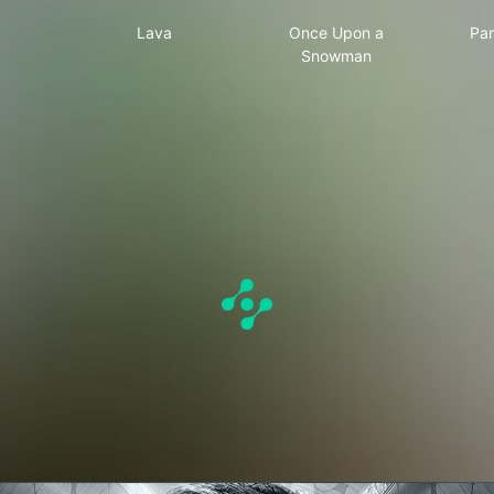
er
Lava
Once Upon a Snowm
Lava
Once Upon a
Par
Snowman