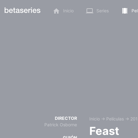
Inicio
Series
Pel
DIRECTOR
Inicio
→
Películas
→
201
Patrick Osborne
Feast
GUIÓN