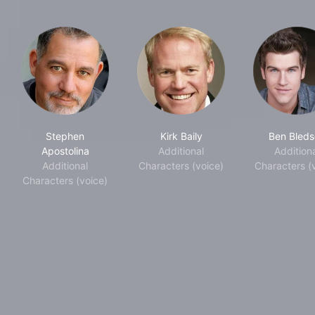
Stephen
Kirk Baily
Ben Bled
Apostolina
Additional
Addition
Additional
Characters (voice)
Characters (
Characters (voice)