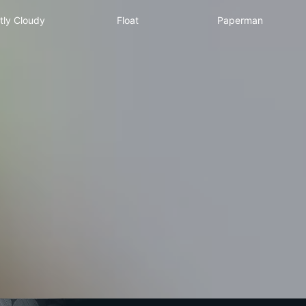
an
Partly Cloudy
Float
Paperman
tly Cloudy
Float
Paperman