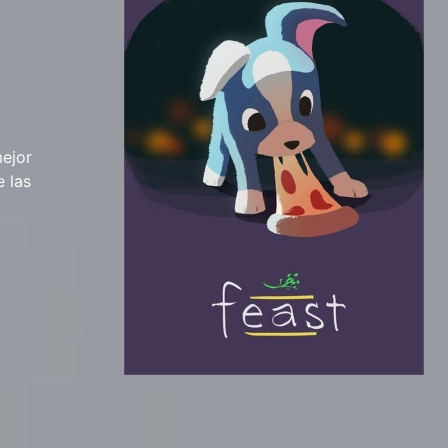
mejor
 las