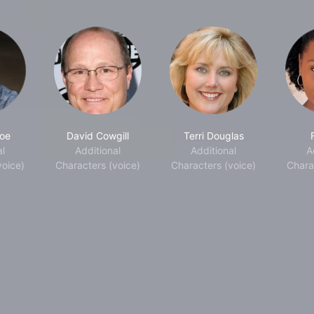
soe
David Cowgill
Terri Douglas
al
Additional
Additional
A
voice)
Characters (voice)
Characters (voice)
Chara