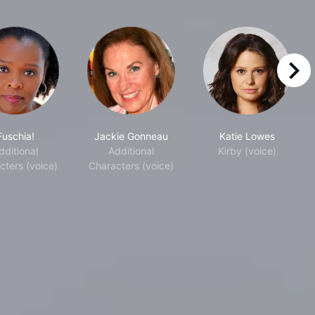
right
Fuschia!
Jackie Gonneau
Katie Lowes
dditional
Additional
Kirby (voice)
cters (voice)
Characters (voice)