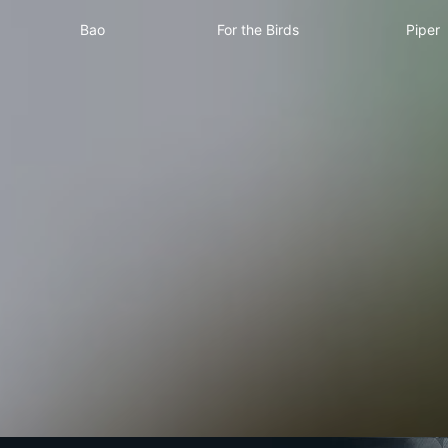
Bao
For the Birds
Pip
Bao
For the Birds
Piper