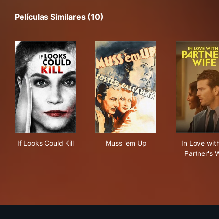
Películas Similares (10)
If Looks Could Kill
Muss 'em Up
In L
If Looks Could Kill
Muss 'em Up
In Love wit
Partner's 