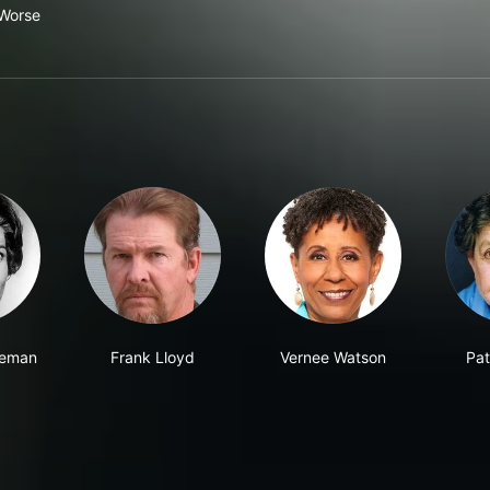
 Worse
eeman
Frank Lloyd
Vernee Watson
Pat