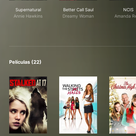
Supernatural
Better Call Saul
NCI
Supernatural
Better Call Saul
NCIS
Annie Hawkins
Dreamy Woman
Amanda R
Películas (22)