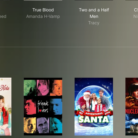
S
True Blood
Two and a Half Men
True Blood
Two and a Half
C
eed
Amanda H-Vamp
Men
Ni
Tracy