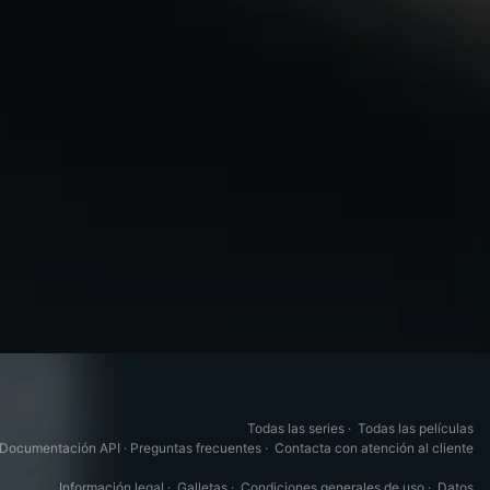
Todas las series
·
Todas las películas
Documentación API
·
Preguntas frecuentes
·
Contacta con atención al cliente
Información legal
·
Galletas
·
Condiciones generales de uso
·
Datos