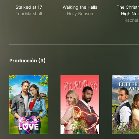
Stalked at 17
Walking the Halls
The
Stalked at 17
Walking the Halls
The Christ
Trini Marshall
Holly Benson
High No
Rachel
Producción (3)
Valley of Love
I'm with Me
For 