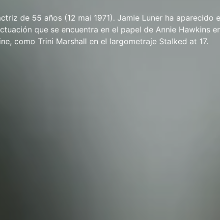
ctriz de 55 años (12 mai 1971). Jamie Luner ha aparecido e
actuación que se encuentra en el papel de Annie Hawkins en
ine, como Trini Marshall en el largometraje Stalked at 17.