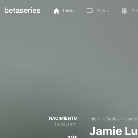
Inicio
Series
Pel
NACIMIENTO
Inicio
→
Series
→
Jamie
12/05/1971
Jamie Lu
PAÍS