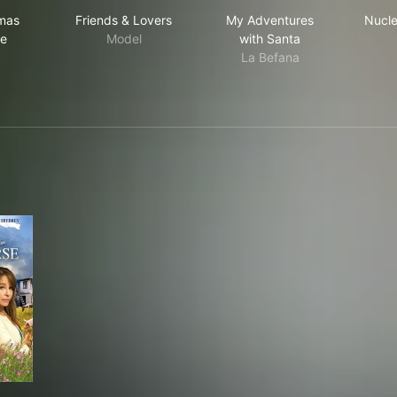
 Christmas High Note
Friends & Lovers
My Adventures with S
mas
Friends & Lovers
My Adventures
Nucle
te
Model
with Santa
La Befana
Better or Worse