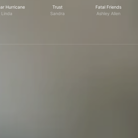
anta
Nuclear Hurricane
Trust
Fatal Friends
ar Hurricane
Trust
Fatal Friends
Linda
Sandra
Ashley Allen