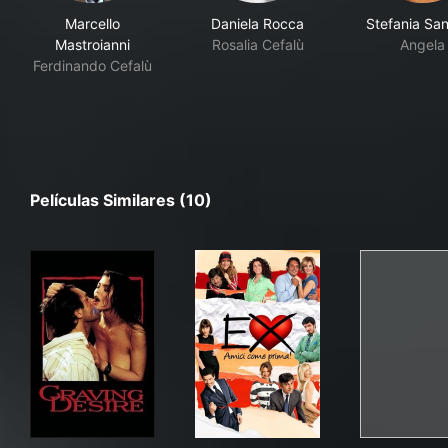
Marcello
Daniela Rocca
Stefania Sand
Mastroianni
Rosalia Cefalù
Angela
Ferdinando Cefalù
Películas Similares (10)
Graffiante desiderio
Ex - Amici come prima!
Mio