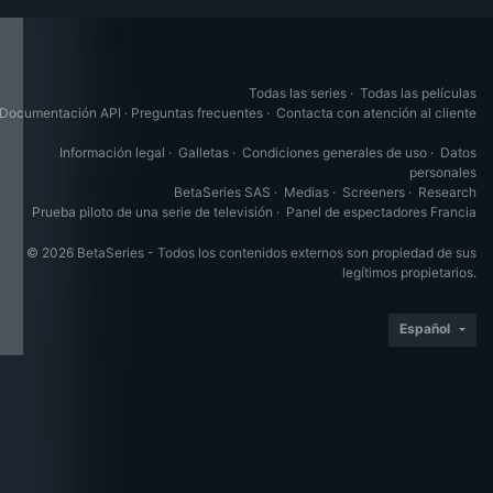
Todas las series
·
Todas las películas
Documentación API
·
Preguntas frecuentes
·
Contacta con atención al cliente
Información legal
·
Galletas
·
Condiciones generales de uso
·
Datos
personales
BetaSeries SAS
·
Medias
·
Screeners
·
Research
Prueba piloto de una serie de televisión
·
Panel de espectadores Francia
© 2026 BetaSeries - Todos los contenidos externos son propiedad de sus
legítimos propietarios.
Español