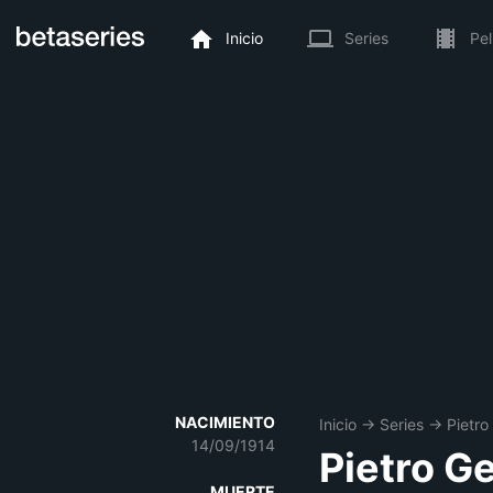
Inicio
Series
Pel
NACIMIENTO
Inicio
→
Series
→
Pietro
14/09/1914
Pietro G
MUERTE