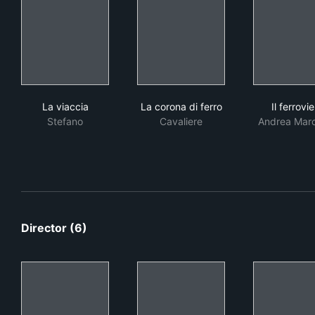
La viaccia
La corona di ferro
Il f
La viaccia
La corona di ferro
Il ferrovi
Stefano
Cavaliere
Andrea Mar
Director (6)