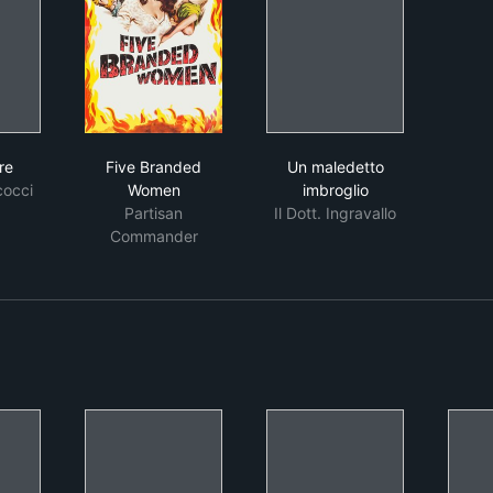
erroviere
Five Branded Women
Un maledetto imbrogl
ere
Five Branded
Un maledetto
cocci
Women
imbroglio
Partisan
Il Dott. Ingravallo
Commander