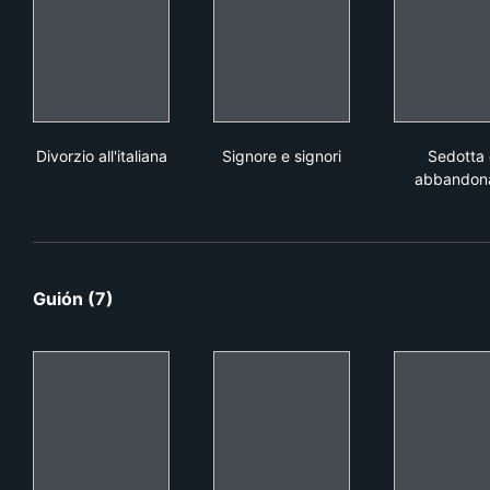
Divorzio all'italiana
Signore e signori
Sed
Divorzio all'italiana
Signore e signori
Sedotta 
abbandon
Guión (7)