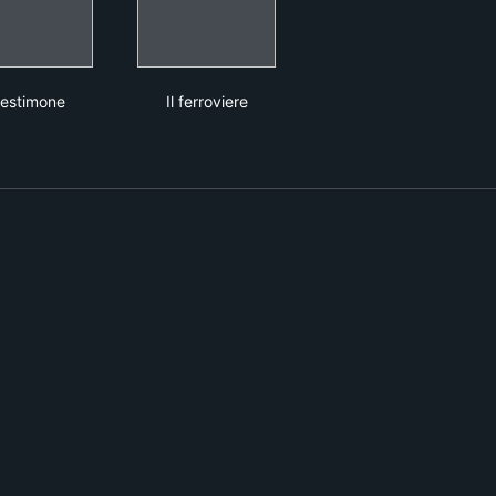
io
Il testimone
Il ferroviere
 testimone
Il ferroviere