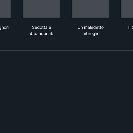
ore e signori
Sedotta e abbandonata
Un maledetto imbrogl
gnori
Sedotta e
Un maledetto
Il
abbandonata
imbroglio