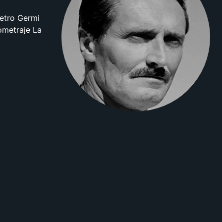
ietro Germi
gometraje La