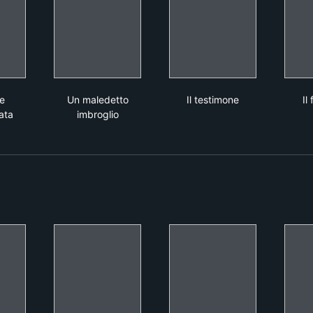
otta e abbandonata
Un maledetto imbroglio
Il testimone
e
Un maledetto
Il testimone
Il
ata
imbroglio