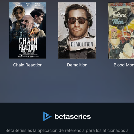
Chain Reaction
Demolition
Blo
Chain Reaction
Demolition
Blood Mo
BetaSeries es la aplicación de referencia para los aficionados a