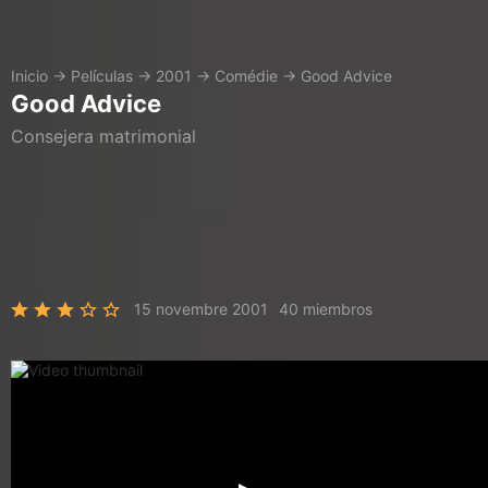
Inicio
→
Películas
→
2001
→
Comédie
→
Good Advice
Good Advice
Consejera matrimonial
15 novembre 2001
40 miembros