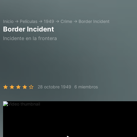
Inicio
→
Películas
→
1949
→
Crime
→
Border Incident
Border Incident
Incidente en la frontera
28 octobre 1949
6 miembros