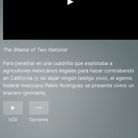
The Shame of Two Nations!
Para penetrar en una cuadrilla que explotaba a
agricultores mexicanos ilegales para hacer contrabando
en California (y no dejar ningún testigo vivo), el agente
federal mexicano Pablo Rodriguez se presenta como un
bracero ignorante.
VOD
Opciones