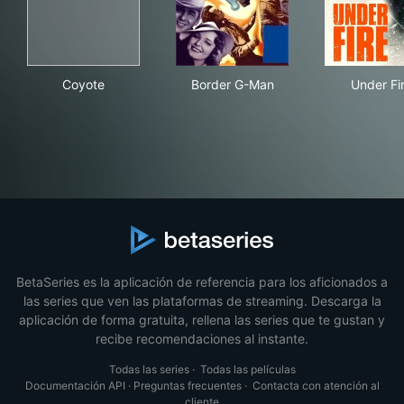
Coyote
Border G-Man
Und
Coyote
Border G-Man
Under Fi
BetaSeries es la aplicación de referencia para los aficionados a
las series que ven las plataformas de streaming. Descarga la
aplicación de forma gratuita, rellena las series que te gustan y
recibe recomendaciones al instante.
Todas las series
·
Todas las películas
Documentación API
·
Preguntas frecuentes
·
Contacta con atención al
cliente