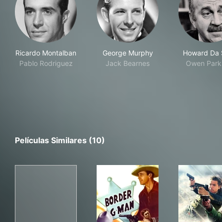
Ricardo Montalban
George Murphy
Howard Da S
Pablo Rodriguez
Jack Bearnes
Owen Park
Películas Similares (10)