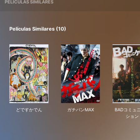
PELÍCULAS SIMILARES
Películas Similares (10)
どですかでん
ガチバンMAX
BA
どですかでん
ガチバンMAX
BADコミュ
ション