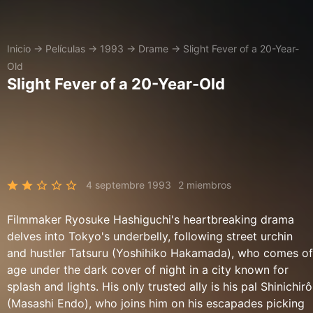
Inicio
→
Películas
→
1993
→
Drame
→
Slight Fever of a 20-Year-
Old
Slight Fever of a 20-Year-Old
4 septembre 1993
2 miembros
Filmmaker Ryosuke Hashiguchi's heartbreaking drama
delves into Tokyo's underbelly, following street urchin
and hustler Tatsuru (Yoshihiko Hakamada), who comes of
age under the dark cover of night in a city known for
splash and lights. His only trusted ally is his pal Shinichirô
(Masashi Endo), who joins him on his escapades picking