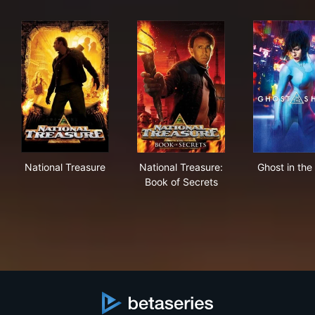
National Treasure
National Treasure: Book of S
Ghos
National Treasure
National Treasure:
Ghost in the 
Book of Secrets