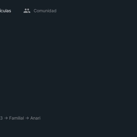
ículas
Comunidad
93
→
Familial
→
Anari