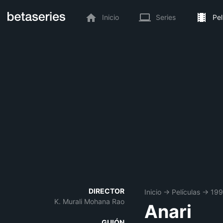
Inicio
Series
Pel
DIRECTOR
Inicio
→
Películas
→
19
K. Murali Mohana Rao
Anari
GUIÓN