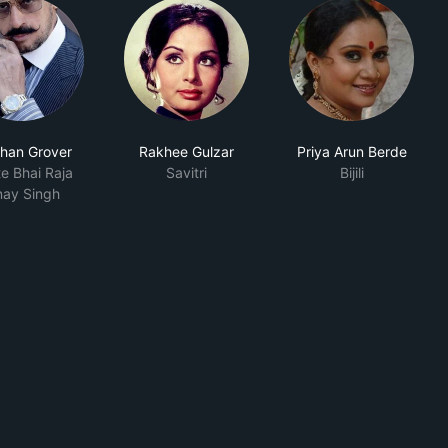
shan Grover
Rakhee Gulzar
Priya Arun Berde
e Bhai Raja
Savitri
Bijili
nay Singh