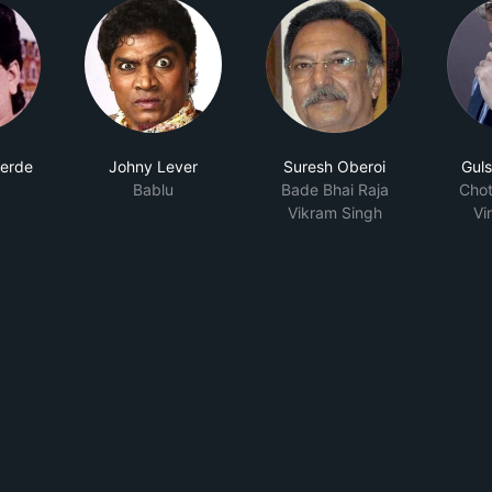
Berde
Johny Lever
Suresh Oberoi
Gul
Bablu
Bade Bhai Raja
Chot
Vikram Singh
Vi