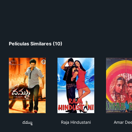
Películas Similares (10)
దమ్ము
Raja Hindustani
Ama
దమ్ము
Raja Hindustani
Amar De