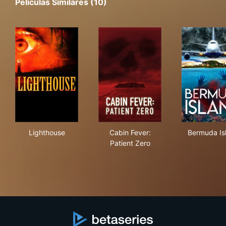
Películas Similares (10)
Lighthouse
Cabin Fever: Patient Zero
Ber
Lighthouse
Cabin Fever:
Bermuda Is
Patient Zero