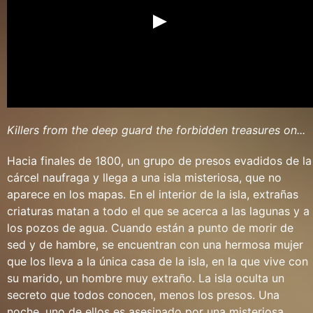
Killers from the deep guard the forbidden treasures on...
Hacia finales de 1800, un grupo de presos evadidos de la
cárcel naufraga y llega a una isla misteriosa, que no
aparece en los mapas. En el interior de la isla, extrañas
criaturas matan a todo el que se acerca a las lagunas y a
los pozos de agua. Cuando están a punto de morir de
sed y de hambre, se encuentran con una hermosa mujer
que los lleva a la única casa de la isla, en la que vive con
su marido, un hombre muy extraño. La isla oculta un
secreto que todos conocen, menos los presos. Una
noche, uno de ellos es asesinado por una misteriosa