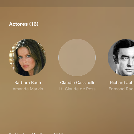
Actores (16)
Barbara Bach
Claudio Cassinelli
Richard Joh
Amanda Marvin
Lt. Claude de Ross
Edmond Rac