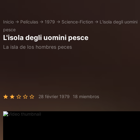
Inicio
→
Películas
→
1979
→
Science-Fiction
→
L'isola degli uomini
pesce
L'isola degli uomini pesce
La isla de los hombres peces
28 février 1979
18 miembros