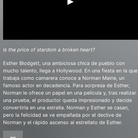
Is the price of stardom a broken heart?
Esther Blodgett, una ambiciosa chica de pueblo con
mucho talento, llega a Hollywood. En una fiesta en la que
trabaja como camarera conoce a Norman Maine, un
famoso actor en decadencia. Para sorpresa de Esther,
Norman le ofrece un papel en una película y, tras realizar
una prueba, el productor queda impresionado y decide
convertirla en una estrella. Norman y Esther se casan,
pero la felicidad se ve empañada por el declive de
Norman y el rápido ascenso al estrellato de Esther.