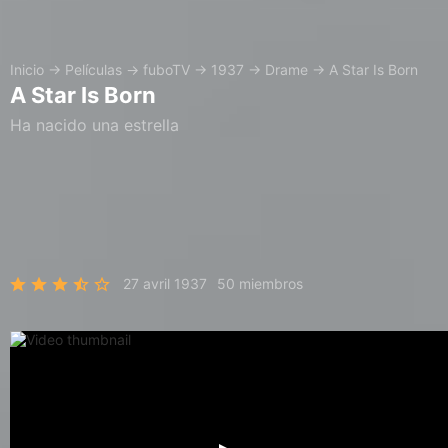
Inicio
→
Películas
→
fuboTV
→
1937
→
Drame
→
A Star Is Born
A Star Is Born
Ha nacido una estrella
27 avril 1937
50 miembros