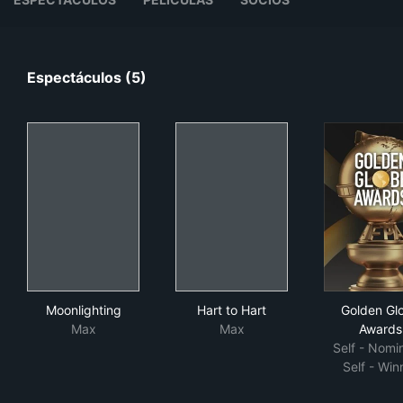
Espectáculos (5)
Moonlighting
Hart to Hart
Gol
Moonlighting
Hart to Hart
Golden Gl
Max
Max
Awards
Self - Nomi
Self - Win