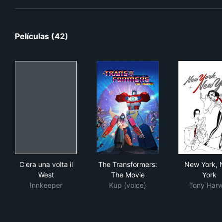
Películas (42)
C'era una volta il West
The Transformers: The Movie
New
C'era una volta il
The Transformers:
New York,
West
The Movie
York
Innkeeper
Kup (voice)
Tony Harw