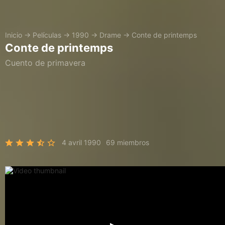
Inicio
→
Películas
→
1990
→
Drame
→
Conte de printemps
Conte de printemps
Cuento de primavera
4 avril 1990
69 miembros