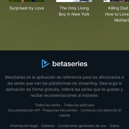
Surprised by Love
The Only Living Boy in New 
Kil
Surprised by Love
The Only Living
Killing Dad
Boy in New York
How to Love
Mother)
BetaSeries es la aplicación de referencia para los aficionados a
las series que ven las plataformas de streaming. Descarga la
aplicación de forma gratuita, rellena las series que te gustan y
recibe recomendaciones al instante.
Todas las series
·
Todas las películas
Documentación API
·
Preguntas frecuentes
·
Contacta con atención al
cliente
Información legal
·
Galletas
·
Condiciones generales de uso
·
Datos