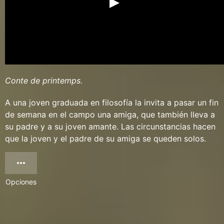
Conte de printemps.
A una joven graduada en filosofía la invita a pasar un fin
de semana en el campo una amiga, que también lleva a
su padre y a su joven amante. Las circunstancias hacen
que la joven y el padre de su amiga se queden solos.
Opciones