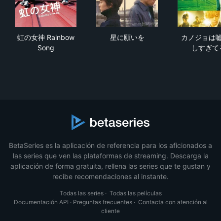
虹の女神 Rainbow Song
星に願いを
カ
虹の女神 Rainbow
星に願いを
カノジョは
Song
しすぎて
BetaSeries es la aplicación de referencia para los aficionados a
las series que ven las plataformas de streaming. Descarga la
aplicación de forma gratuita, rellena las series que te gustan y
recibe recomendaciones al instante.
Todas las series
·
Todas las películas
Documentación API
·
Preguntas frecuentes
·
Contacta con atención al
cliente