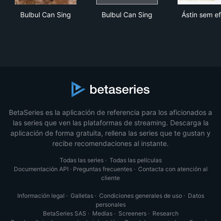
Bulbul Can Sing
Bulbul Can Sing
Ásti
Bulbul Can Sing
Bulbul Can Sing
Ástin sem eft
BetaSeries es la aplicación de referencia para los aficionados a
las series que ven las plataformas de streaming. Descarga la
aplicación de forma gratuita, rellena las series que te gustan y
recibe recomendaciones al instante.
Todas las series
·
Todas las películas
Documentación API
·
Preguntas frecuentes
·
Contacta con atención al
cliente
Información legal
·
Galletas
·
Condiciones generales de uso
·
Datos
personales
BetaSeries SAS
·
Medias
·
Screeners
·
Research