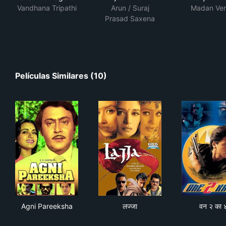
Vandhana Tripathi
Arun / Suraj
Madan Ve
Prasad Saxena
Películas Similares (10)
Agni Pareeksha
लज्जा
वन २
Agni Pareeksha
लज्जा
वन २ का 