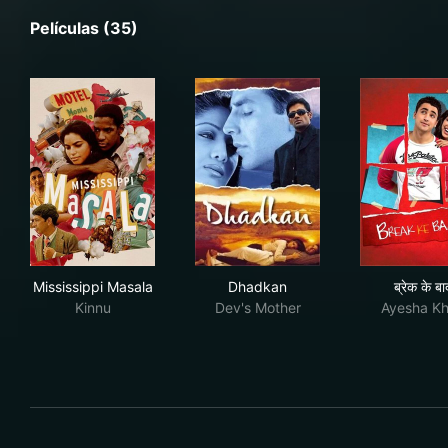
Películas (35)
Mississippi Masala
Dhadkan
ब्रेक
Mississippi Masala
Dhadkan
ब्रेक के बा
Kinnu
Dev's Mother
Ayesha K