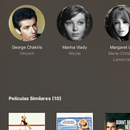
George Chakiris
Marina Vlady
Margaret 
Vincent
Nicole
Marie-Chris
Lemercie
Películas Similares (10)