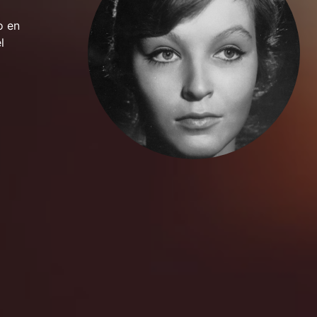
o en
l