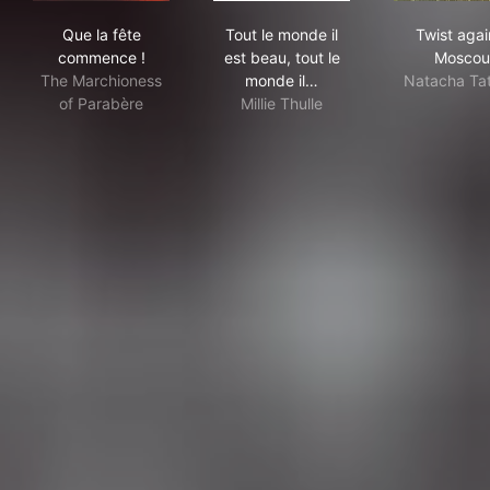
Que la fête commence !
Tout le monde il est beau, tou
Twi
Que la fête
Tout le monde il
Twist agai
commence !
est beau, tout le
Moscou
The Marchioness
monde il…
Natacha Tat
of Parabère
Millie Thulle