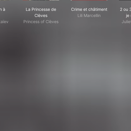
t le monde il est gentil
st again à Moscou
La Princesse de Clèves
Crime et châtiment
n à
La Princesse de
Crime et châtiment
2 ou 
Clèves
Lili Marcellin
je 
aïev
Princess of Clèves
Juli