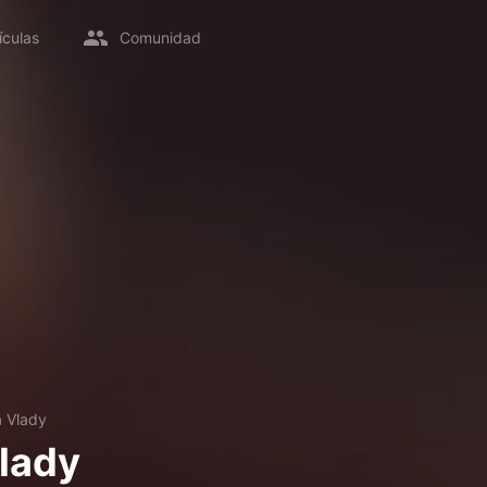
ículas
Comunidad
a Vlady
lady