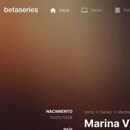
Inicio
Series
Pel
NACIMIENTO
Inicio
→
Series
→
Marin
10/05/1938
Marina V
PAÍS