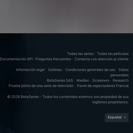
Todas las series
·
Todas las películas
Documentación API
·
Preguntas frecuentes
·
Contacta con atención al cliente
Información legal
·
Galletas
·
Condiciones generales de uso
·
Datos
personales
BetaSeries SAS
·
Medias
·
Screeners
·
Research
Prueba piloto de una serie de televisión
·
Panel de espectadores Francia
© 2026 BetaSeries - Todos los contenidos externos son propiedad de sus
legítimos propietarios.
Español