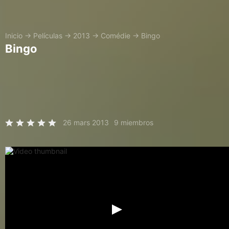
Inicio
→
Películas
→
2013
→
Comédie
→
Bingo
Bingo
26 mars 2013
9 miembros