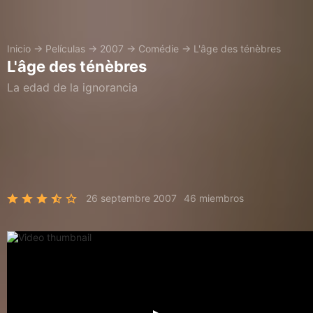
Inicio
→
Películas
→
2007
→
Comédie
→
L'âge des ténèbres
L'âge des ténèbres
La edad de la ignorancia
26 septembre 2007
46 miembros