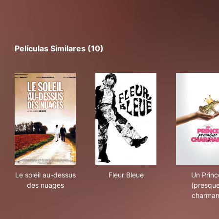
Películas Similares (10)
Le soleil au-dessus des nuages
Fleur Bleue
Un 
Le soleil au-dessus
Fleur Bleue
Un Princ
des nuages
(presque
charman