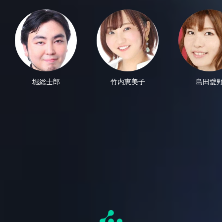
堀総士郎
竹内恵美子
島田愛