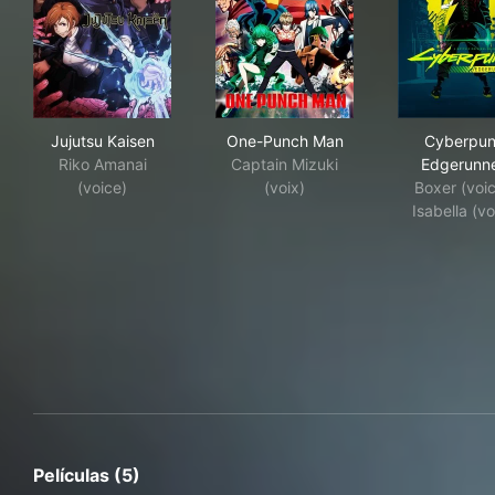
Jujutsu Kaisen
One-Punch Man
Cyb
Jujutsu Kaisen
One-Punch Man
Cyberpun
Riko Amanai
Captain Mizuki
Edgerunn
(voice)
(voix)
Boxer (voic
Isabella (vo
Películas (5)