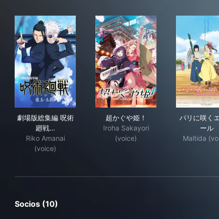
劇場版総集編 呪術廻戦 懐玉・玉折
超かぐや姫！
パ
劇場版総集編 呪術
超かぐや姫！
パリに咲く
廻戦…
Iroha Sakayori
ール
Riko Amanai
(voice)
Maltida (vo
(voice)
Socios (10)