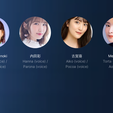
noki
内田彩
古賀葵
Me
ce) /
Hanna (voice) /
Aiko (voice) /
Torta 
ice)
Parona (voice)
Pocoa (voice)
Ao