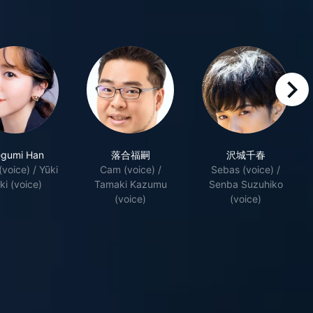
right
gumi Han
落合福嗣
沢城千春
(voice) / Yūki
Cam (voice) /
Sebas (voice) /
ki (voice)
Tamaki Kazumu
Senba Suzuhiko
(voice)
(voice)