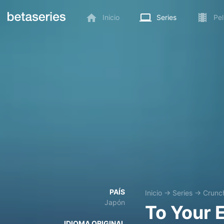
Inicio
Series
Pel
PAÍS
Inicio
→
Series
→
Crunch
Japón
To Your E
IDIOMA ORIGINAL