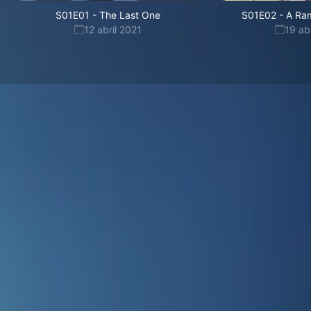
S01E01
-
The Last One
S01E02
-
A Ram
12 abril 2021
19 ab