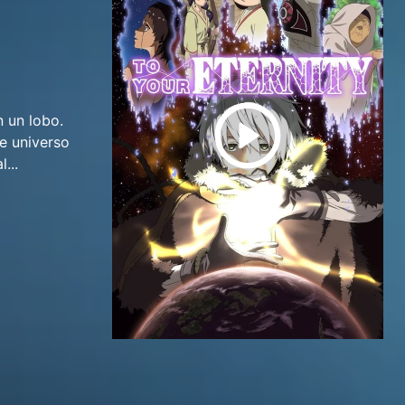
n un lobo.
e universo
...