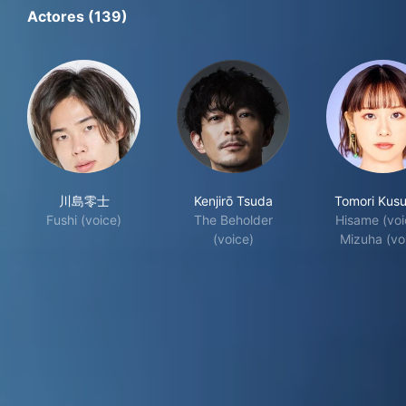
Actores (139)
川島零士
Kenjirō Tsuda
Tomori Kusu
Fushi (voice)
The Beholder
Hisame (voi
(voice)
Mizuha (vo