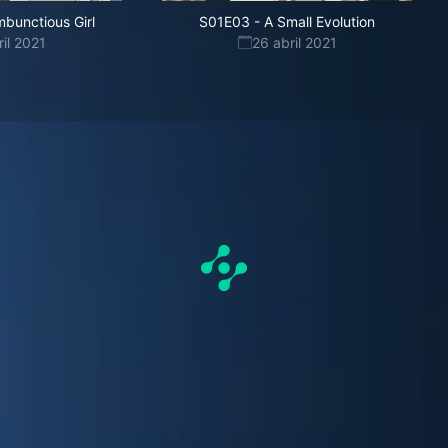
bunctious Girl
S01E03
-
A Small Evolution
ril 2021
26 abril 2021