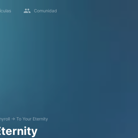
ículas
Comunidad
yroll
→
To Your Eternity
ternity