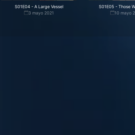
S01E04
-
A Large Vessel
S01E05
-
Those W
3 mayo 2021
10 mayo 