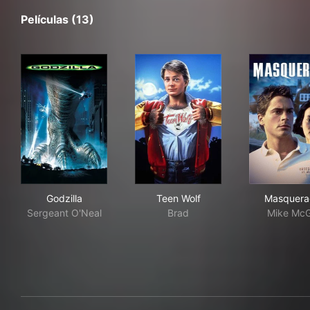
Películas (13)
Godzilla
Teen Wolf
Mas
Godzilla
Teen Wolf
Masquera
Sergeant O'Neal
Brad
Mike McGi