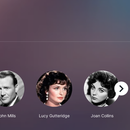
right
ohn Mills
Lucy Gutteridge
Joan Collins