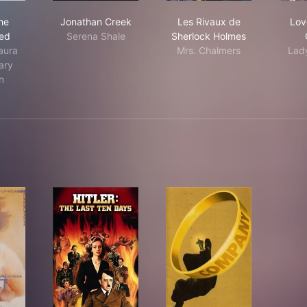
es of the Unexpected
Jonathan Creek
Les Rivaux de Sherlo
he
Jonathan Creek
Les Rivaux de
Lov
ed
Serena Shale
Sherlock Holmes
aura
Mrs. Chalmers
Lad
ary
n