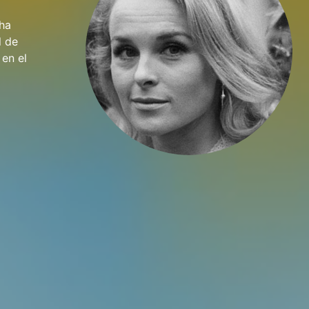
 ha
l de
 en el