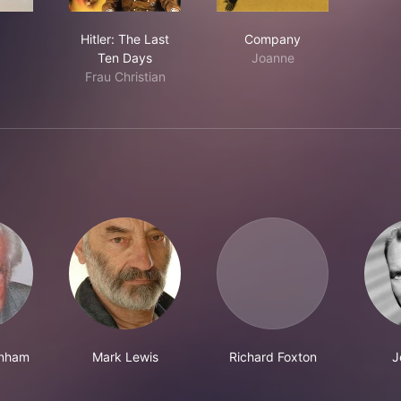
rtet
Hitler: The Last Ten Days
Company
Hitler: The Last
Company
Ten Days
Joanne
Frau Christian
enham
Mark Lewis
Richard Foxton
J