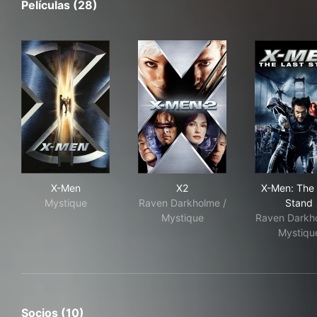
Películas (28)
X-Men
X2
X-M
X-Men
X2
X-Men: The 
Mystique
Raven Darkholme /
Stand
Mystique
Raven Darkh
Mystiqu
Socios (10)