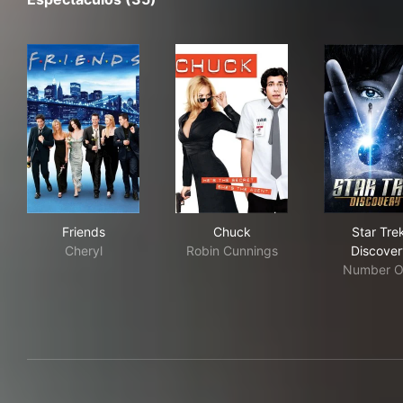
Friends
Chuck
Sta
Friends
Chuck
Star Tre
Cheryl
Robin Cunnings
Discover
Number O