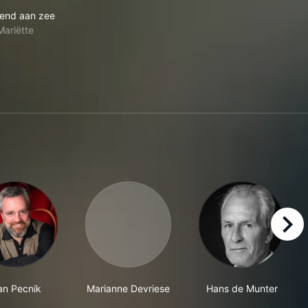
ampioen zijn blijft plezant
Weekend aan zee
end aan zee
Mariëtte
right
an Pecnik
Marianne Devriese
Hans de Munter