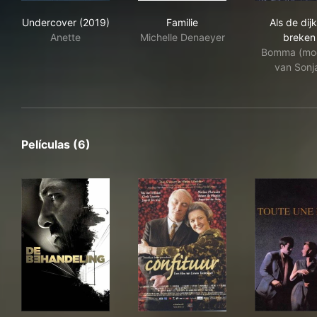
Undercover (2019)
Familie
Als
Undercover (2019)
Familie
Als de dij
Anette
Michelle Denaeyer
breken
Bomma (mo
van Sonj
Películas (6)