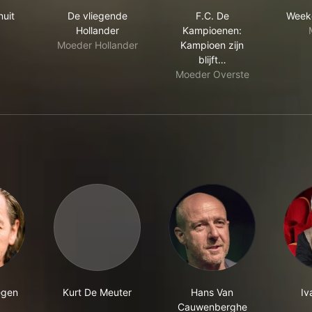
te une nuit
De vliegende Hollander
F.C. De Kampioenen: K
nuit
De vliegende
F.C. De
Week
Hollander
Kampioenen:
Moeder Hollander
Kampioen zijn
blijft…
Moeder Overste
egen
Kurt De Meuter
Hans Van
Iv
Cauwenberghe