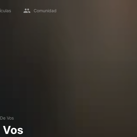
ículas
Comunidad
 De Vos
e Vos