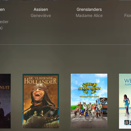
 de dijken breken
Assisen
Grenslanders
ken
Assisen
Grenslanders
Geneviève
Madame Alice
Fio
eder
a)