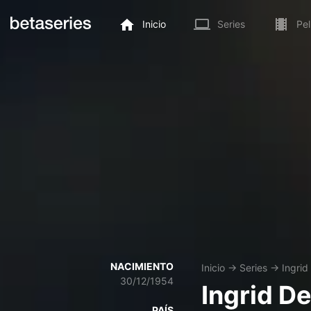
Inicio
Series
Pel
NACIMIENTO
Inicio
→
Series
→
Ingrid
30/12/1954
Ingrid D
PAÍS