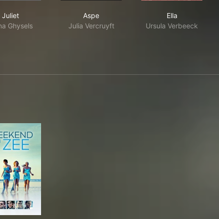
Juliet
Aspe
Ella
Juliet
Aspe
Ella
na Ghysels
Julia Vercruyft
Ursula Verbeeck