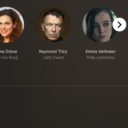
right
na Drijver
Raymond Thiry
Emma Verlinden
m De Rooij
John Zwart
Polly Lemmens