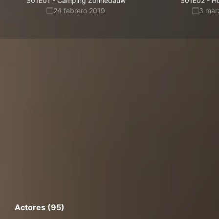
S01E01
-
Camping Zonnedauw
S01E02
-
Ho
24 febrero 2019
3 mar
Actores (95)