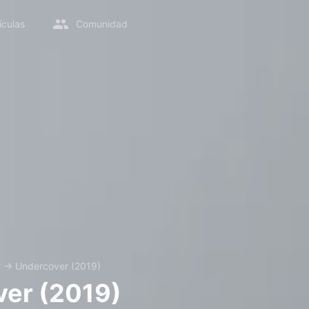
ículas
Comunidad
x
→
Undercover (2019)
er (2019)