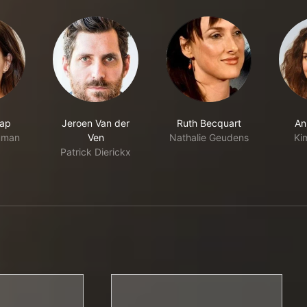
aap
Jeroen Van der
Ruth Becquart
An
uman
Ven
Nathalie Geudens
Ki
Patrick Dierickx