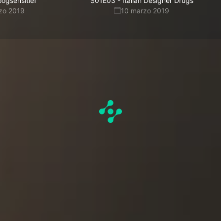
ogsensitief
S01E03
-
Italian Designer Drugs
zo 2019
10 marzo 2019