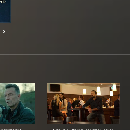
a 3
os