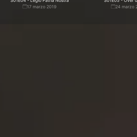
S01E04
-
Legio Patria Nostra
S01E05
-
Over d
17 marzo 2019
24 marzo 