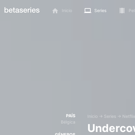
Inicio
Series
Pel
PAÍS
Inicio
→
Series
→
Netfli
Bélgica
Undercov
GÉNEROS