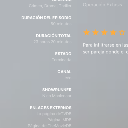
Operación Éxtasis
Crimen, Drama, Thriller
DURACIÓN DEL EPISODIO
50 minutos
DURACIÓN TOTAL
23 horas 20 minutos
Para infiltrarse en 
ser pareja donde el 
ESTADO
Terminada
CANAL
één
SHOWRUNNER
Nico Moolenaar
ENLACES EXTERNOS
La página deTVDB
Página IMDB
Página de TheMovieDB