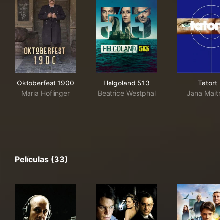
Oktoberfest 1900
Helgoland 513
Tato
Oktoberfest 1900
Helgoland 513
Tatort
Maria Hoflinger
Beatrice Westphal
Jana Mait
Películas (33)