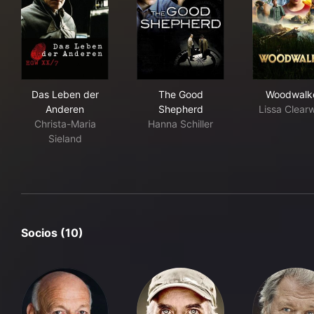
Das Leben der Anderen
The Good Shepherd
Woo
Das Leben der
The Good
Woodwalk
Anderen
Shepherd
Lissa Clear
Christa-Maria
Hanna Schiller
Sieland
Socios (10)