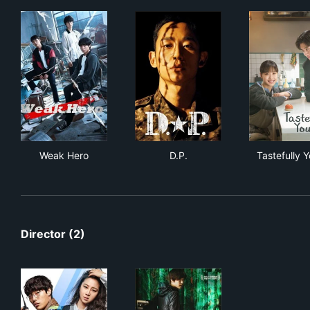
Weak Hero
D.P.
Tast
Weak Hero
D.P.
Tastefully 
Director (2)