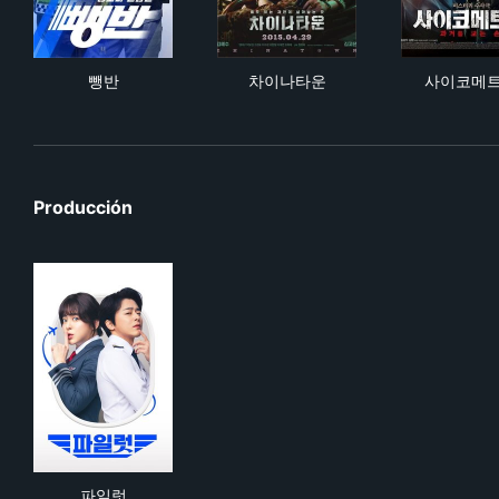
뺑반
차이나타운
사
뺑반
차이나타운
사이코메
Producción
파일럿
파일럿