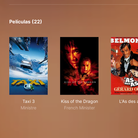
Películas (22)
Taxi 3
Kiss of the Dragon
L'As
Taxi 3
Kiss of the Dragon
L'As des 
Ministre
French Minister