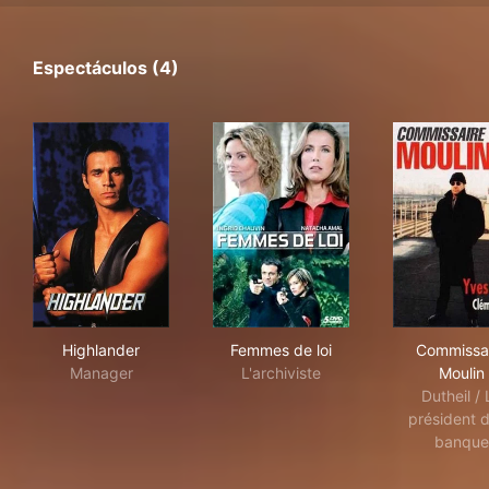
Espectáculos (4)
Highlander
Femmes de loi
Com
Highlander
Femmes de loi
Commissa
Manager
L'archiviste
Moulin
Dutheil / 
président d
banque