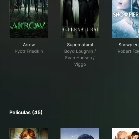
Arrow
Supernatural
Sno
Arrow
Supernatural
Snowpier
Pyotr Friedkin
Boyd Loughlin /
Robert Fol
Evan Hudson /
Viggo
Películas (45)