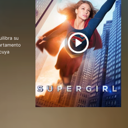
ilibra su
artamento
 cuya