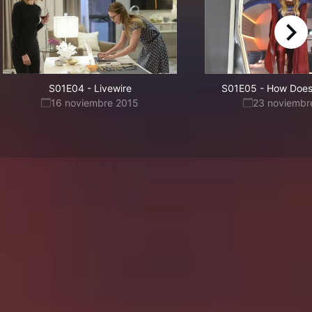
right
S01E04
-
Livewire
S01E05
-
How Does 
16 noviembre 2015
23 noviembr