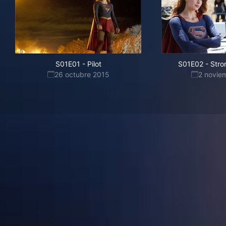
S01E01
-
Pilot
S01E02
-
Stro
26 octubre 2015
2 novie