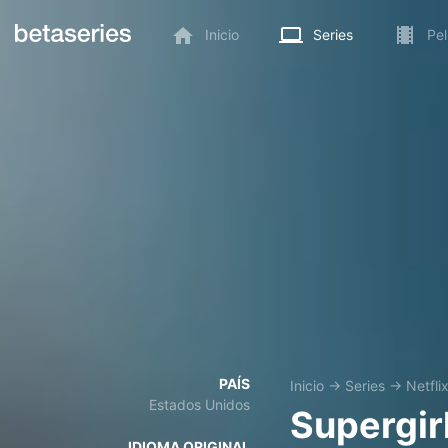
Inicio
Series
Pel
PAÍS
Inicio
→
Series
→
Netfli
Estados Unidos
Supergir
IDIOMA ORIGINAL