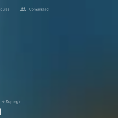
ículas
Comunidad
x
→
Supergirl
l