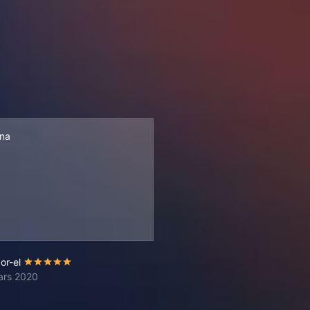
na
or-el
ars 2020