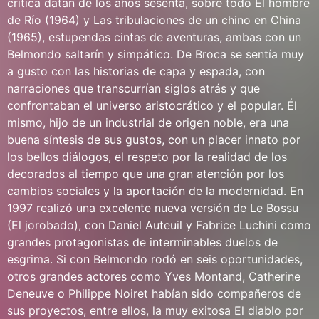
crítica datan de los años sesenta, sobre todo El hombre
de Río (1964) y Las tribulaciones de un chino en China
(1965), estupendas cintas de aventuras, ambas con un
Belmondo saltarín y simpático. De Broca se sentía muy
a gusto con las historias de capa y espada, con
narraciones que transcurrían siglos atrás y que
confrontaban el universo aristocrático y el popular. Él
mismo, hijo de un industrial de origen noble, era una
buena síntesis de sus gustos, con un placer innato por
los bellos diálogos, el respeto por la realidad de los
decorados al tiempo que una gran atención por los
cambios sociales y la aportación de la modernidad. En
1997 realizó una excelente nueva versión de Le Bossu
(El jorobado), con Daniel Auteuil y Fabrice Luchini como
grandes protagonistas de interminables duelos de
esgrima. Si con Belmondo rodó en seis oportunidades,
otros grandes actores como Yves Montand, Catherine
Deneuve o Philippe Noiret habían sido compañeros de
sus proyectos, entre ellos, la muy exitosa El diablo por