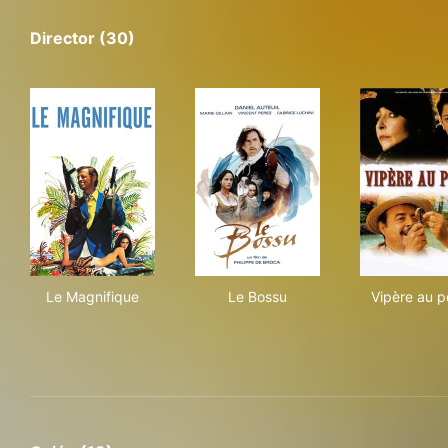
Director (30)
Le Magnifique
Le Bossu
Vip
Le Magnifique
Le Bossu
Vipère au p