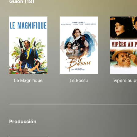
Guión (18)
Le Magnifique
Le Bossu
Vip
Le Magnifique
Le Bossu
Vipère au p
Producción