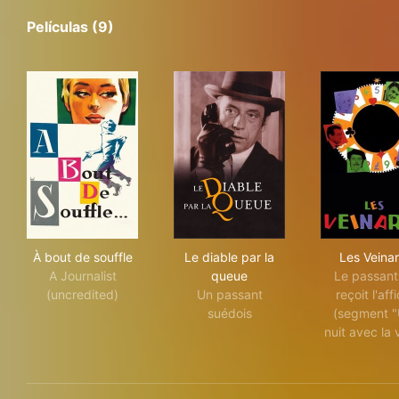
Películas (9)
À bout de souffle
Le diable par la queue
Les
À bout de souffle
Le diable par la
Les Veina
A Journalist
queue
Le passant
(uncredited)
Un passant
reçoit l'aff
suédois
(segment 
nuit avec la