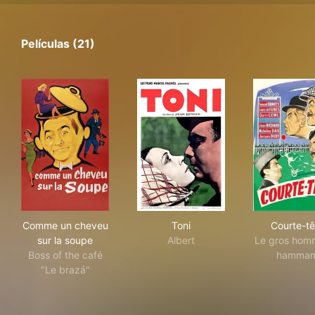
Películas (21)
Comme un cheveu sur la soupe
Toni
Cou
Comme un cheveu
Toni
Courte-tê
sur la soupe
Albert
Le gros hom
Boss of the café
hamma
"Le brazá"