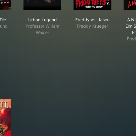
ose or Die
Urban Legend
Freddy vs. Jason
Die
Urban Legend
Freddy vs. Jason
A Ni
lund
Professor William
Freddy Krueger
Elm S
Wexler
F
Fred