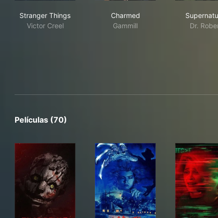
Stranger Things
Charmed
Sup
Stranger Things
Charmed
Supernatu
Victor Creel
Gammill
Dr. Robe
Películas (70)