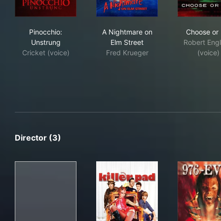
Pinocchio: Unstrung
A Nightmare on Elm Street
Cho
Pinocchio:
A Nightmare on
Choose or 
Unstrung
Elm Street
Robert Eng
Cricket (voice)
Fred Krueger
(voice)
Director (3)