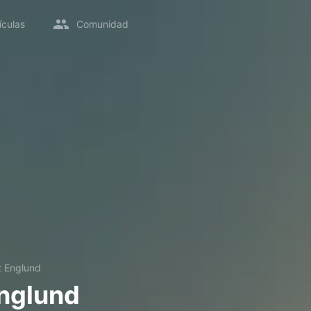
ículas
Comunidad
t Englund
nglund