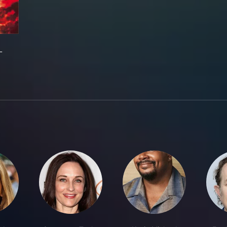
-EVIL
L