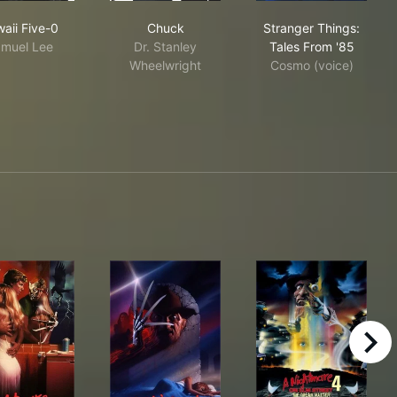
Hawaii Five-0
Chuck
Stranger Thing
aii Five-0
Chuck
Stranger Things:
muel Lee
Dr. Stanley
Tales From '85
Wheelwright
Cosmo (voice)
right