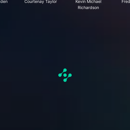
yden
Courtenay Taylor
Kevin Michael
Fred
Richardson