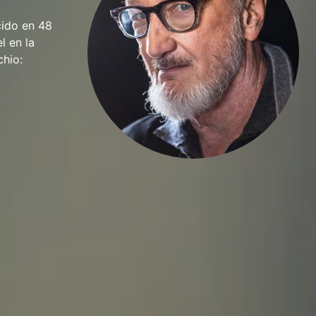
cido en 48
l en la
chio: