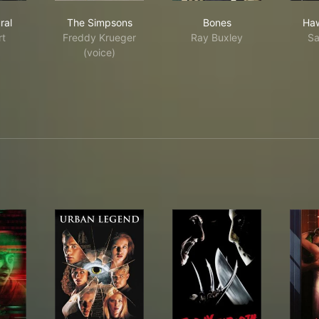
ernatural
The Simpsons
Bones
ral
The Simpsons
Bones
Haw
rt
Freddy Krueger
Ray Buxley
Sa
(voice)