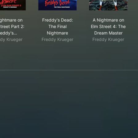
A Nightmare on Elm Street Part 2: Freddy's Revenge
Freddy's Dead: The Final Nightmare
A Nightmare o
ghtmare on
Freddy's Dead:
A Nightmare on
treet Part 2:
The Final
Elm Street 4: The
reddy's…
Nightmare
Dream Master
dy Krueger
Freddy Krueger
Freddy Krueger