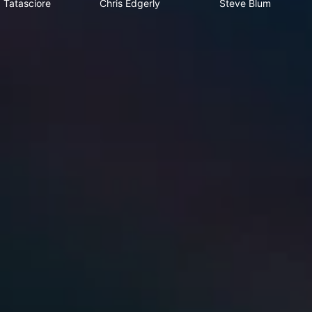
 Tatasciore
Chris Edgerly
Steve Blum