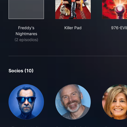
Freddy's Nightmares
Killer Pad
976
Freddy's
Killer Pad
976-EVI
Nightmares
(2 episodios)
Socios (10)