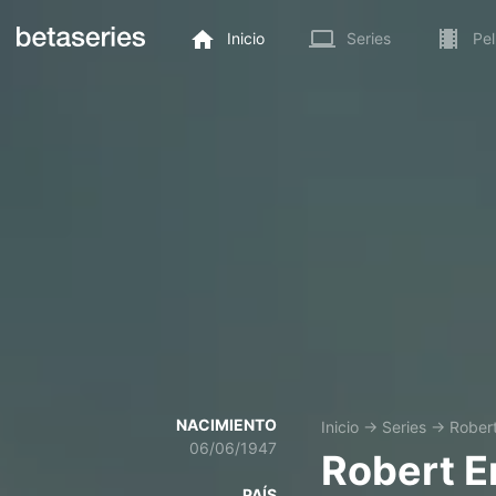
Inicio
Series
Pel
NACIMIENTO
Inicio
→
Series
→
Rober
06/06/1947
Robert E
PAÍS