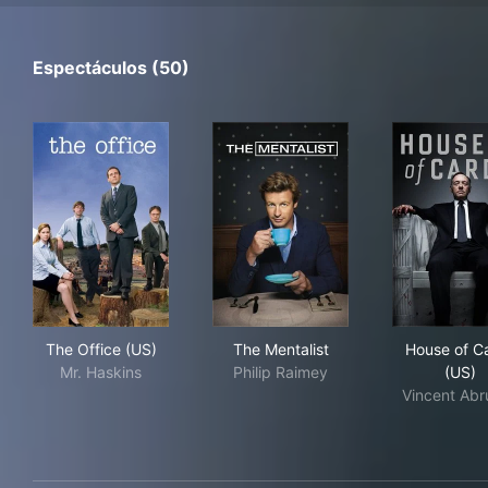
Espectáculos (50)
The Office (US)
The Mentalist
Hou
The Office (US)
The Mentalist
House of C
Mr. Haskins
Philip Raimey
(US)
Vincent Abr