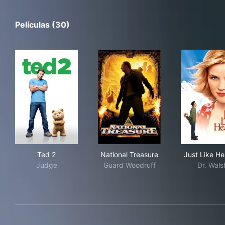
Películas (30)
Ted 2
National Treasure
Jus
Ted 2
National Treasure
Just Like H
Judge
Guard Woodruff
Dr. Wals