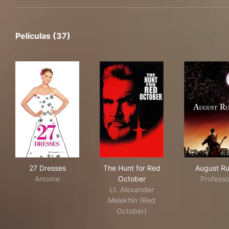
Películas (37)
27 Dresses
The Hunt for Red October
Aug
27 Dresses
The Hunt for Red
August R
Antoine
October
Professo
Lt. Alexander
Melekhin (Red
October)