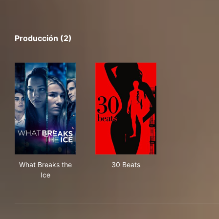
Producción (2)
What Breaks the Ice
30 Beats
What Breaks the
30 Beats
Ice