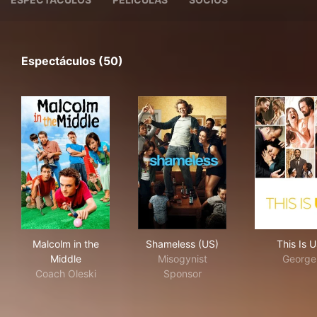
Espectáculos (50)
Malcolm in the Middle
Shameless (US)
This
Malcolm in the
Shameless (US)
This Is U
Middle
Misogynist
George
Coach Oleski
Sponsor