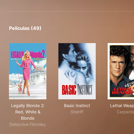
Películas (49)
Legally Blonde 2: Red, White & Blonde
Basic Instinct
Let
Legally Blonde 2:
Basic Instinct
Lethal Weap
Red, White &
Sheriff
Carpent
Blonde
Detective Finchley