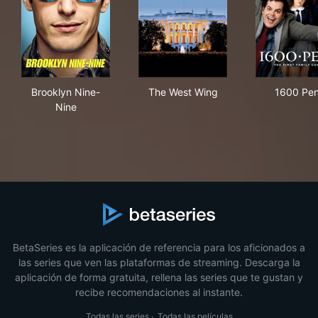
Brooklyn Nine-Nine
The West Wing
160
Brooklyn Nine-
The West Wing
1600 Pe
Nine
BetaSeries es la aplicación de referencia para los aficionados a
las series que ven las plataformas de streaming. Descarga la
aplicación de forma gratuita, rellena las series que te gustan y
recibe recomendaciones al instante.
Todas las series
·
Todas las películas