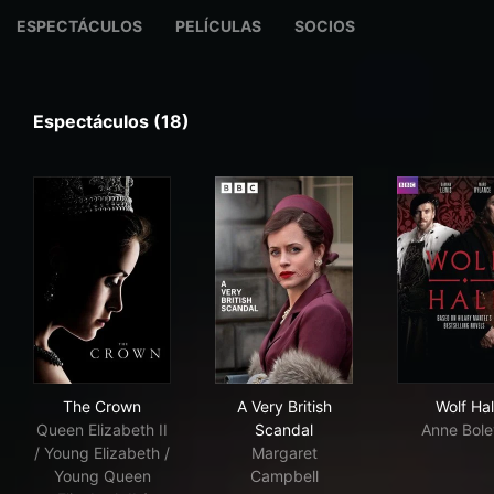
ESPECTÁCULOS
PELÍCULAS
SOCIOS
Espectáculos (18)
The Crown
A Very British Scandal
Wolf
The Crown
A Very British
Wolf Hal
Queen Elizabeth II
Scandal
Anne Bol
/ Young Elizabeth /
Margaret
Young Queen
Campbell