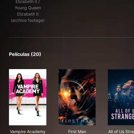
Elizabeth II /
Young Queen
Elizabeth II
(archive footage)
Películas (20)
Vampire Academy
First Man
All 
Vampire Academy
First Man
All of Us Str