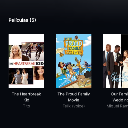
Películas (5)
The Heartbreak Kid
The Proud Family Movie
Our
The Heartbreak
The Proud Family
Our Fami
Kid
Movie
Weddin
Tito
Felix (voice)
Miguel Ram