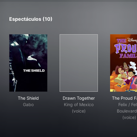
Espectáculos (10)
The Shield
Drawn Together
The
The Shield
Drawn Together
The Proud F
Gabo
King of Mexico
Felix / Fel
(voice)
Boulevar
(voice)