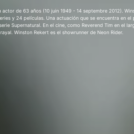
 actor de 63 años (10 juin 1949 - 14 septembre 2012). Win
eries y 24 películas. Una actuación que se encuentra en el
serie Supernatural. En el cine, como Reverend Tim en el la
etrayal. Winston Rekert es el showrunner de Neon Rider.