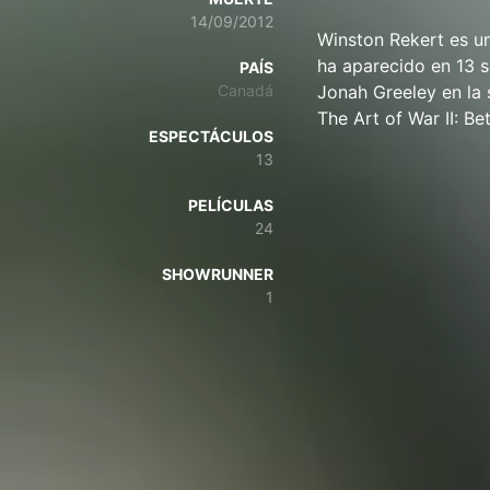
14/09/2012
Winston Rekert es un
ha aparecido en 13 s
PAÍS
Canadá
Jonah Greeley en la 
The Art of War II: B
ESPECTÁCULOS
13
PELÍCULAS
24
SHOWRUNNER
1