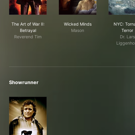
The Art of War II: Betrayal
Wicked Minds
NYC
The Art of War II:
Wicked Minds
NYC: Torn
Betrayal
Mason
Terror
Reverend Tim
Dr. Lars
Liggenho
Showrunner