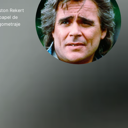
ston Rekert
 papel de
rgometraje