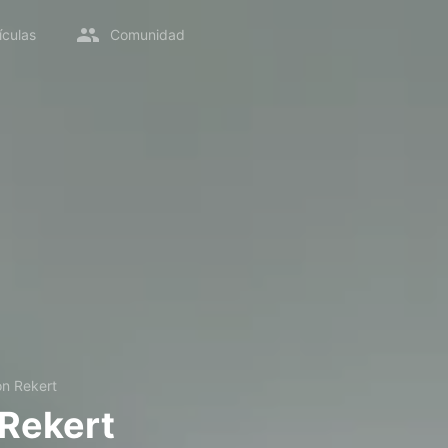
ículas
Comunidad
on Rekert
Rekert