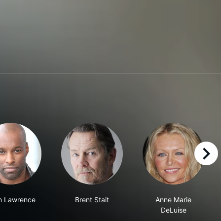
right
in Lawrence
Brent Stait
Anne Marie
DeLuise