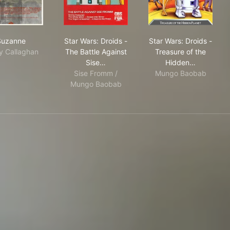
s
Suzanne
Star Wars: Droids - The Battle Against 
Star Wars: Dro
Suzanne
Star Wars: Droids -
Star Wars: Droids -
y Callaghan
The Battle Against
Treasure of the
Sise…
Hidden…
Sise Fromm /
Mungo Baobab
Mungo Baobab