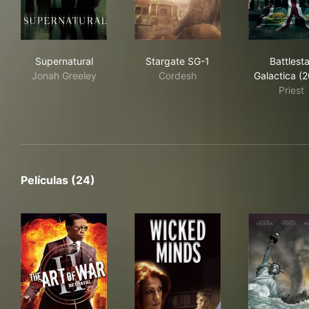
Supernatural
Stargate SG-1
Batt
Supernatural
Stargate SG-1
Battlesta
Jonah Greeley
Cordesh
Galactica (
Priest
Películas (24)