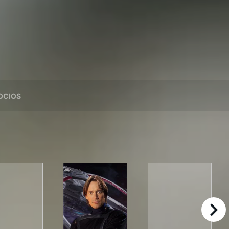
OCIOS
right