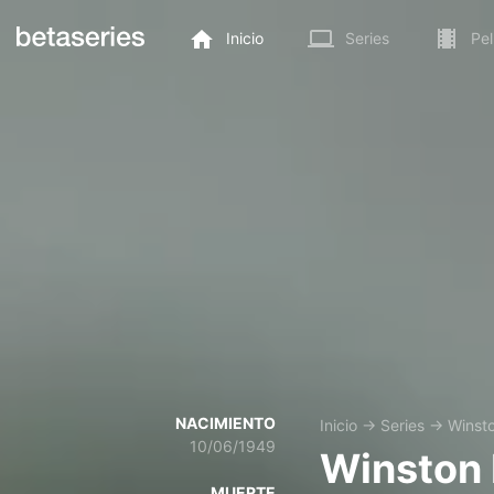
Inicio
Series
Pel
NACIMIENTO
Inicio
→
Series
→
Winst
10/06/1949
Winston 
MUERTE