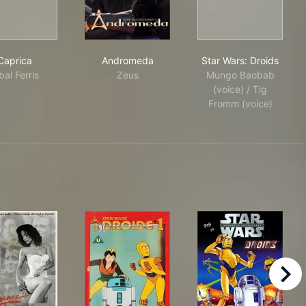
Caprica
Andromeda
Star Wars: Dro
Caprica
Andromeda
Star Wars: Droids
al Ferris
Zeus
Mungo Baobab
(voice) / Tig
Fromm (voice)
right