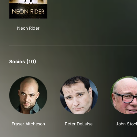
Neon Rider
Neon Rider
Socios (10)
Fraser Aitcheson
Peter DeLuise
John Stoc