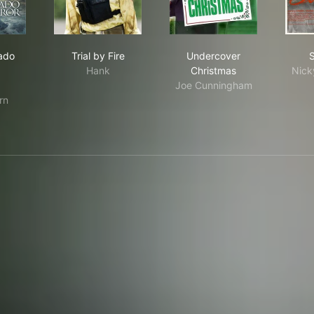
: Tornado Terror
Trial by Fire
Undercover Christma
ado
Trial by Fire
Undercover
Hank
Christmas
Nick
Joe Cunningham
rn