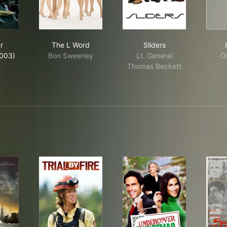
lestar Galactica (2003)
The L Word
Sliders
r
The L Word
Sliders
2003)
Bon Sweeney
Lt. General
Ob
Thomas Beckett