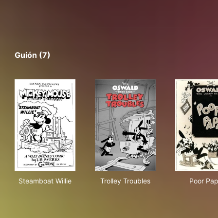
Guión (7)
Steamboat Willie
Trolley Troubles
Poo
Steamboat Willie
Trolley Troubles
Poor Pa