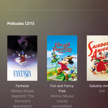
Películas (211)
Fantasia
Fun and Fancy Free
Sal
Fantasia
Fun and Fancy
Saludos Am
Mickey Mouse
Free
Self
(segment 'The
Mickey Mouse
Sorcerer's
(voice)
Apprentice')
(uncredited)