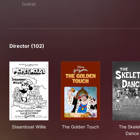
(voice)
Director (102)
Steamboat Willie
The Golden Touch
The
Steamboat Willie
The Golden Touch
The Skele
Dance