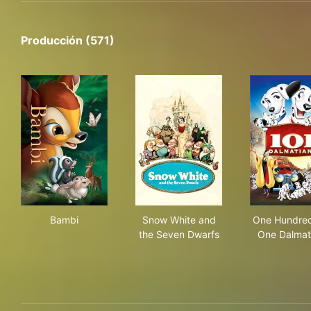
Producción (571)
Bambi
Snow White and the Seven D
One
Bambi
Snow White and
One Hundre
the Seven Dwarfs
One Dalmat