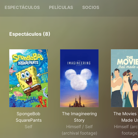
ESPECTÁCULOS
PELÍCULAS
SOCIOS
Espectáculos (8)
SpongeBob SquarePants
The Imagineering Story
The
SpongeBob
The Imagineering
The Movies 
SquarePants
Story
Made U
Self
Himself / Self
Himself (ar
(archival footage)
footage