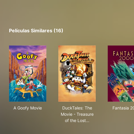
Películas Similares (16)
A Goofy Movie
DuckTales: The Movie - Trea
Fan
A Goofy Movie
DuckTales: The
Fantasia 2
Movie - Treasure
of the Lost…