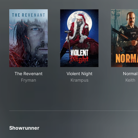
The Revenant
Violent Night
Nor
The Revenant
Violent Night
Normal
Fryman
Krampus
Keith
Showrunner