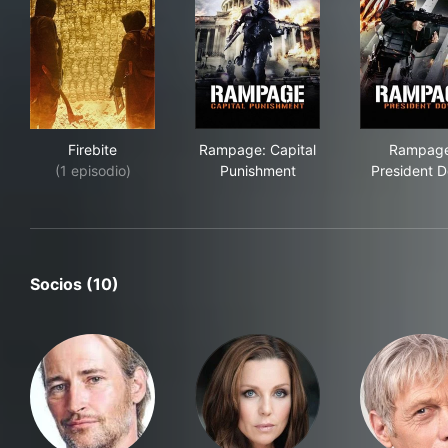
Firebite
Rampage: Capital Punishmen
Ram
Firebite
Rampage: Capital
Rampage
(1 episodio)
Punishment
President 
Socios (10)