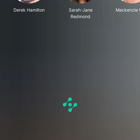
Derek Hamilton
Sarah-Jane
Mackenzie 
Redmond