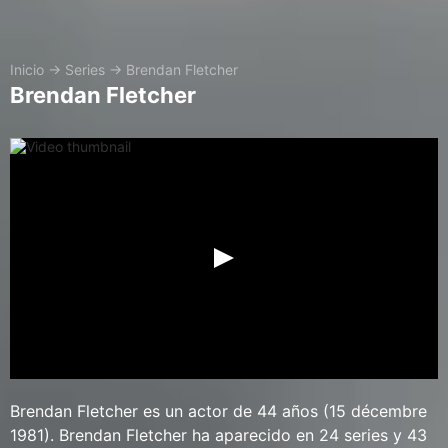
Inicio
→
Series
→
Brendan Fletcher
Brendan Fletcher
Brendan Fletcher es un actor de 44 años (15 décembre
1981). Brendan Fletcher ha aparecido en 24 series y 43