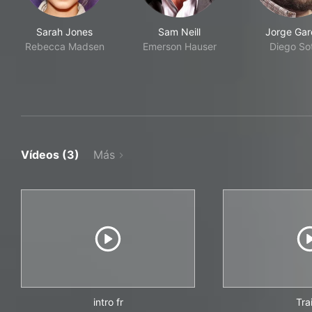
Sarah Jones
Sam Neill
Jorge Gar
Rebecca Madsen
Emerson Hauser
Diego So
Vídeos (3)
Más
intro fr
Trai