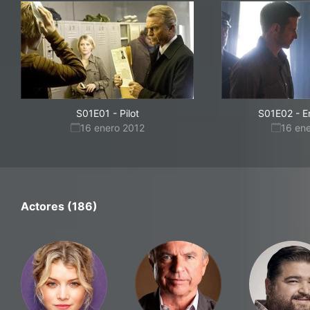
S01E01
-
Pilot
S01E02
-
E
16 enero 2012
16 en
Actores (186)